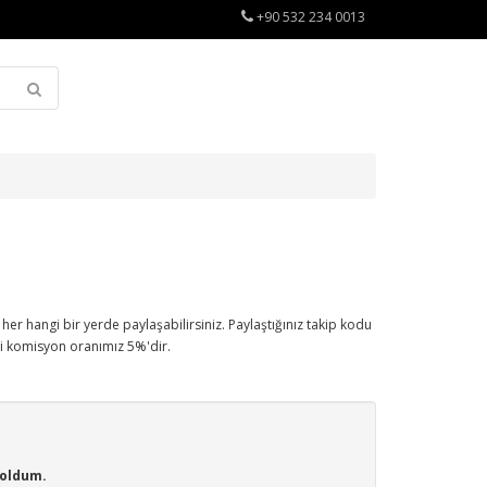
+90 532 234 0013
er hangi bir yerde paylaşabilirsiniz. Paylaştığınız takip kodu
rli komisyon oranımız 5%'dir.
 oldum.