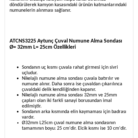
döndürülerek kamyon kasasındaki ürünün katmanlarındaki
numunelerin alınması sağlanır.
ATCNS3225 Aytunç
Çuval Numune Alma Sondası
Ø= 32mm L= 25cm Özellikleri
Sondanın uç kısmı çuvala rahat girmesi için sivri
uçludur.
Nikelajlı numune alma sondası çuvala batırılır ve
numune alınır. Daha sonra ise çuvaldan çıkarılınca
çuvaldaki delik kendiliğinden kapanır.
Nikelajlı numune alma sondası
32mm ve 25mm
çapları olan iki farkli sanayi borusundan imal
edilmiştir.
Sondanın arka kısmında elin kaymaması için badrası
vardır.
Ø32mm L25cm çuval numune alma sondasının
tamamının boyu: 25 cm'dir. Elcik kısmı ise 10 cm'dir.