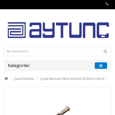
Kategoriler
Çuval Sondası
Çuval Numune Alma Sondası Ø32mm L25cm