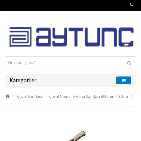
Kategoriler
Çuval Sondası
Çuval Numune Alma Sondası Ø32mm L30cm