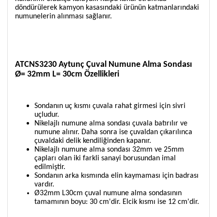
döndürülerek kamyon kasasındaki ürünün katmanlarındaki
numunelerin alınması sağlanır.
ATCNS3230 Aytunç
Çuval Numune Alma Sondası
Ø= 32mm L= 30cm Özellikleri
Sondanın uç kısmı çuvala rahat girmesi için sivri
uçludur.
Nikelajlı numune alma sondası çuvala batırılır ve
numune alınır. Daha sonra ise çuvaldan çıkarılınca
çuvaldaki delik kendiliğinden kapanır.
Nikelajlı numune alma sondası
32mm ve 25mm
çapları olan iki farkli sanayi borusundan imal
edilmiştir.
Sondanın arka kısmında elin kaymaması için badrası
vardır.
Ø32mm L30cm çuval numune alma sondasının
tamamının boyu: 30 cm'dir. Elcik kısmı ise 12 cm'dir.