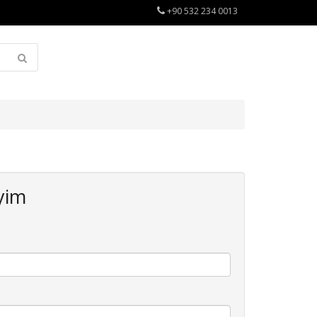
+90 532 234 0013
yim